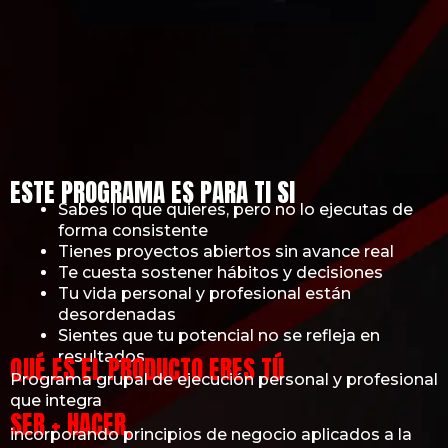
ESTE PROGRAMA ES PARA TI SI
Sabes lo que quieres, pero no lo ejecutas de
forma consistente
Tienes proyectos abiertos sin avance real
Te cuesta sostener hábitos y decisiones
Tu vida personal y profesional están
desordenadas
Sientes que tu potencial no se refleja en
resultados
QUÉ ES EL PRODUCTO ERES TÚ
Programa grupal de ejecución personal y profesional
que integra
SER + HACER,
incorporando principios de negocio aplicados a la