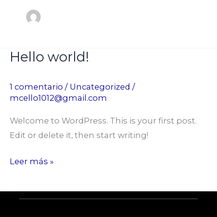
Hello world!
Hello
world!
1 comentario
/
Uncategorized
/
mcello1012@gmail.com
Welcome to WordPress. This is your first post.
Edit or delete it, then start writing!
Leer más »